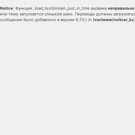
Notice
: Функция _load_textdomain_just_in_time вызвана
неправильно
или теме запускается слишком рано. Переводы должны загружать
сообщение было добавлено в версии 6.7.0.) in
/var/www/voltcar_kz_
Войти