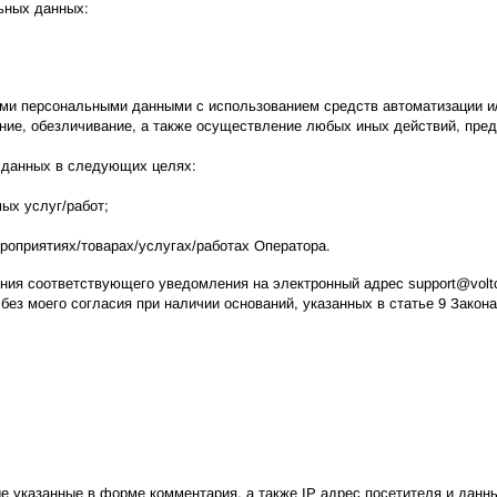
ьных данных:
и персональными данными с использованием средств автоматизации и/ил
вание, обезличивание, а также осуществление любых иных действий, п
 данных в следующих целях:
ых услуг/работ;
роприятиях/товарах/услугах/работах Оператора.
ния соответствующего уведомления на электронный адрес support@voltc
з моего согласия при наличии оснований, указанных в статье 9 Закона
е указанные в форме комментария, а также IP адрес посетителя и данны