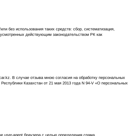
и без использования таких средств: сбор, систематизация,
редусмотренных действующим законодательством РК как
ar.kz. В случае отзыва мною согласия на обработку персональных
 Республики Казахстан от 21 мая 2013 года N 94-V «О персональных
е user-agent браузера с целью определения спама.