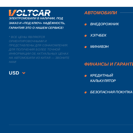
АВТОМОБИЛИ
ЭЛЕКТРОМОБИЛИ В НАЛИЧИИ, ПОД
ЗАКАЗ И «ПОД КЛЮЧ» НАДЁЖНОСТЬ,
ВНЕДОРОЖНИК
ГАРАНТИЯ ЭТО О НАШЕМ СЕРВИСЕ!
ХЭТЧБЕК
* ВСЕ ЦЕНЫ ЯВЛЯЮТСЯ
ОРИЕНТИРОВОЧНЫМИ И
ПРЕДСТАВЛЕНЫ ДЛЯ ОЗНАКОМЛЕНИЯ.
МИНИВЭН
ДЛЯ ПОЛУЧЕНИЯ БОЛЕЕ ТОЧНОЙ
ИНФОРМАЦИИ ОБ АКТУАЛЬНЫХ ЦЕНАХ
НА АВТОМОБИЛИ ИЗ КИТАЯ — ЗВОНИТЕ
НАМ!
ФИНАНСЫ И ГАРАНТ
USD
КРЕДИТНЫЙ
КАЛЬКУЛЯТОР
БЕЗОПАСНАЯ ПОКУПКА