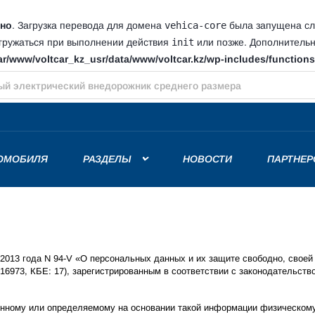
но
. Загрузка перевода для домена
vehica-core
была запущена сли
агружаться при выполнении действия
init
или позже. Дополнитель
ar/www/voltcar_kz_usr/data/www/voltcar.kz/wp-includes/function
 805 л.с. — самый быстрый Mercedes за всю историю
РОМОБИЛЯ
РАЗДЕЛЫ
НОВОСТИ
ПАРТНЕР
 2013 года N 94-V «О персональных данных и их защите свободно, своей
6973, КБЕ: 17), зарегистрированным в соответствии с законодательство
нному или определяемому на основании такой информации физическому