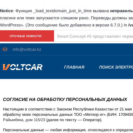
Notice
: Функция _load_textdomain_just_in_time вызвана
неправиль
плагине или теме запускается слишком рано. Переводы должны з
WordPress»
. (Это сообщение было добавлено в версии 6.7.0.) in
/v
AMG GT63 SE Performance мощностью
СРОЧНЫЕ НОВОСТИ:
info@voltcar.kz
ГЛАВНАЯ
ПОИСК ЭЛЕКТ
СОГЛАСИЕ НА ОБРАБОТКУ ПЕРСОНАЛЬНЫХ ДАННЫХ
Настоящим в соответствии с Законом Республики Казахстан от 21 мая
обработку моих персональных данных ТОО «Метеор ит» (БИН: 17094001
Райымбека, дом 115/23
(далее по тексту — Оператор).
Персональные данные — любая информация, относящаяся к определе