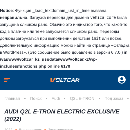
Notice
: Функция _load_textdomain_just_in_time вызвана
неправильно
. Загрузка перевода для домена
vehica-core
была
запущена слишком рано. Обычно это индикатор того, что какой-то
код в плагине или теме запускается слишком рано. Переводы
должны загружаться при выполнении действия
init
или позже.
Дополнительную информацию можно найти на странице
«Отладка
в WordPress»
. (Это сообщение было добавлено в версии 6.7.0.) in
/var/www/voltcar_kz_usr/data/www/voltcar.kz/wp-
includes/functions.php
on line
6170
Главная
Поиск
Audi
Q2L E-TRON
Под заказ
AUDI Q2L E-TRON ELECTRIC EXCLUSIVE
(2022)
2022
Внедорожник
Электричество