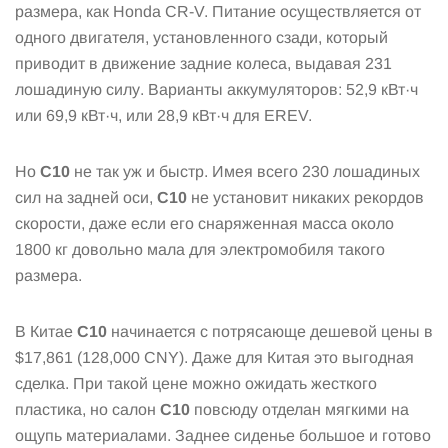
размера, как Honda CR-V. Питание осуществляется от
одного двигателя, установленного сзади, который
приводит в движение задние колеса, выдавая 231
лошадиную силу. Варианты аккумуляторов: 52,9 кВт·ч
или 69,9 кВт·ч, или 28,9 кВт·ч для EREV.
Но
C10
не так уж и быстр. Имея всего 230 лошадиных
сил на задней оси,
C10
не установит никаких рекордов
скорости, даже если его снаряженная масса около
1800 кг довольно мала для электромобиля такого
размера.
В Китае
C10
начинается с потрясающе дешевой цены в
$17,861 (128,000 CNY). Даже для Китая это выгодная
сделка. При такой цене можно ожидать жесткого
пластика, но салон
C10
повсюду отделан мягкими на
ощупь материалами. Заднее сиденье большое и готово