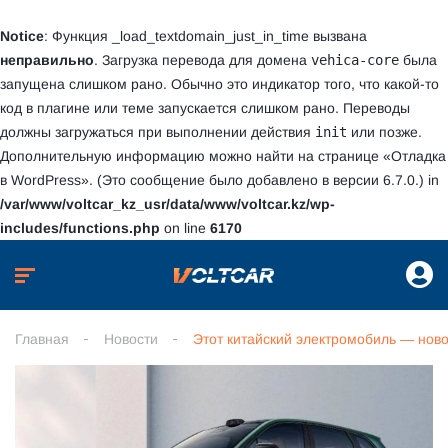
Notice
: Функция _load_textdomain_just_in_time вызвана
неправильно
. Загрузка перевода для домена
vehica-core
была
запущена слишком рано. Обычно это индикатор того, что какой-то
код в плагине или теме запускается слишком рано. Переводы
должны загружаться при выполнении действия
init
или позже.
Дополнительную информацию можно найти на странице
«Отладка
в WordPress»
. (Это сообщение было добавлено в версии 6.7.0.) in
/var/www/voltcar_kz_usr/data/www/voltcar.kz/wp-
includes/functions.php
on line
6170
Главная
Новости
Этот китайский электромобиль — новое