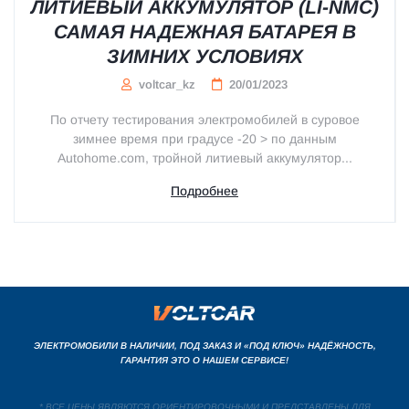
ЛИТИЕВЫЙ АККУМУЛЯТОР (LI-NMC)
САМАЯ НАДЕЖНАЯ БАТАРЕЯ В
ЗИМНИХ УСЛОВИЯХ
voltcar_kz
20/01/2023
По отчету тестирования электромобилей в суровое
зимнее время при градусе -20 > по данным
Autohome.com, тройной литиевый аккумулятор...
Подробнее
ЭЛЕКТРОМОБИЛИ В НАЛИЧИИ, ПОД ЗАКАЗ И «ПОД КЛЮЧ» НАДЁЖНОСТЬ,
ГАРАНТИЯ ЭТО О НАШЕМ СЕРВИСЕ!
* ВСЕ ЦЕНЫ ЯВЛЯЮТСЯ ОРИЕНТИРОВОЧНЫМИ И ПРЕДСТАВЛЕНЫ ДЛЯ