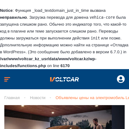
Notice
: Функция _load_textdomain_just_in_time вызвана
неправильно
. Загрузка перевода для домена
vehica-core
была
запущена слишком рано. Обычно это индикатор того, что какой-то
код в плагине или теме запускается слишком рано. Переводы
должны загружаться при выполнении действия
init
или позже.
Дополнительную информацию можно найти на странице
«Отладка
в WordPress»
. (Это сообщение было добавлено в версии 6.7.0.) in
/var/www/voltcar_kz_usr/data/www/voltcar.kz/wp-
includes/functions.php
on line
6170
Главная
Новости
Объявлены цены на электромобиль L