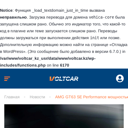
Notice
: Функция _load_textdomain_just_in_time вызвана
неправильно
. Загрузка перевода для домена
vehica-core
была
запущена слишком рано. Обычно это индикатор того, что какой-то
код в плагине или теме запускается слишком рано. Переводы
должны загружаться при выполнении действия
init
или позже.
Дополнительную информацию можно найти на странице
«Отладка
в WordPress»
. (Это сообщение было добавлено в версии 6.7.0.) in
/var/www/voltcar_kz_usr/data/www/voltcar.kz/wp-
includes/functions.php
on line
6170
Главная
Новости
AMG GT63 SE Performance мощностью