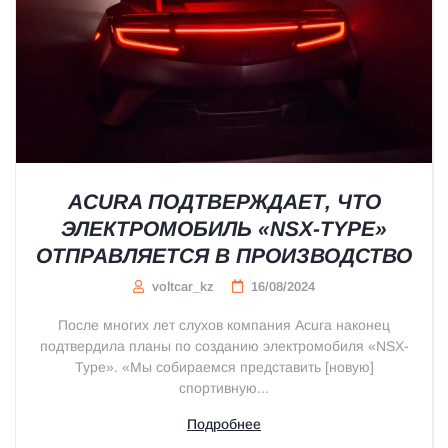
ACURA ПОДТВЕРЖДАЕТ, ЧТО
ЭЛЕКТРОМОБИЛЬ «NSX-TYPE»
ОТПРАВЛЯЕТСЯ В ПРОИЗВОДСТВО
voltcar_kz
16/08/2024
После многих лет слухов компания Acura наконец
подтвердила планы по созданию электромобиля «NSX-
Type». «Мы собираемся представить [новую]
спортивную...
Подробнее