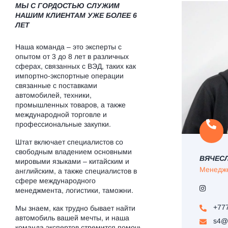
МЫ С ГОРДОСТЬЮ СЛУЖИМ
НАШИМ КЛИЕНТАМ УЖЕ БОЛЕЕ 6
ЛЕТ
Наша команда – это эксперты с
опытом от 3 до 8 лет в различных
сферах, связанных с ВЭД, таких как
импортно-экспортные операции
связанные с поставками
автомобилей, техники,
промышленных товаров, а также
международной торговле и
профессиональные закупки.
Штат включает специалистов со
свободным владением основными
ВЯЧЕС
мировыми языками – китайским и
Менедже
английским, а также специалистов в
сфере международного
менеджмента, логистики, таможни.
+777
Мы знаем, как трудно бывает найти
автомобиль вашей мечты, и наша
s4@m
команда экспертов стремится помочь