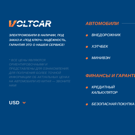
АВТОМОБИЛИ
ВНЕДОРОЖНИК
ЭЛЕКТРОМОБИЛИ В НАЛИЧИИ, ПОД
ЗАКАЗ И «ПОД КЛЮЧ» НАДЁЖНОСТЬ,
ГАРАНТИЯ ЭТО О НАШЕМ СЕРВИСЕ!
ХЭТЧБЕК
МИНИВЭН
* ВСЕ ЦЕНЫ ЯВЛЯЮТСЯ
ОРИЕНТИРОВОЧНЫМИ И
ПРЕДСТАВЛЕНЫ ДЛЯ ОЗНАКОМЛЕНИЯ.
ДЛЯ ПОЛУЧЕНИЯ БОЛЕЕ ТОЧНОЙ
ФИНАНСЫ И ГАРАНТ
ИНФОРМАЦИИ ОБ АКТУАЛЬНЫХ ЦЕНАХ
НА АВТОМОБИЛИ ИЗ КИТАЯ — ЗВОНИТЕ
НАМ!
КРЕДИТНЫЙ
КАЛЬКУЛЯТОР
USD
БЕЗОПАСНАЯ ПОКУПКА