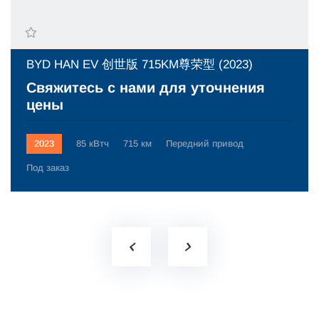
BYD HAN EV 创世版 715KM尊荣型 (2023)
Свяжитесь с нами для уточнения
цены
2023
85 кВтч
715 км
Передний привод
Под заказ