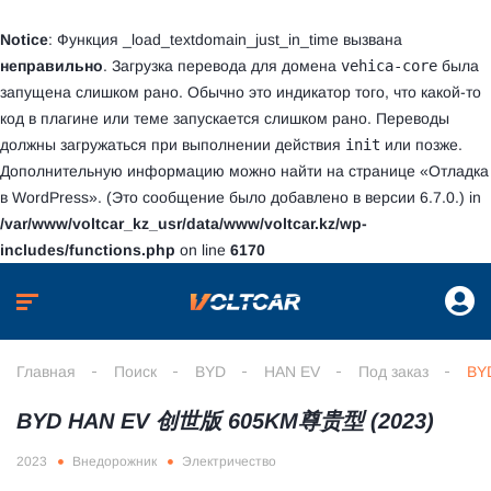
Notice
: Функция _load_textdomain_just_in_time вызвана
неправильно
. Загрузка перевода для домена
vehica-core
была
запущена слишком рано. Обычно это индикатор того, что какой-то
код в плагине или теме запускается слишком рано. Переводы
должны загружаться при выполнении действия
init
или позже.
Дополнительную информацию можно найти на странице
«Отладка
в WordPress»
. (Это сообщение было добавлено в версии 6.7.0.) in
/var/www/voltcar_kz_usr/data/www/voltcar.kz/wp-
includes/functions.php
on line
6170
Главная
Поиск
BYD
HAN EV
Под заказ
BY
BYD HAN EV 创世版 605KM尊贵型 (2023)
2023
Внедорожник
Электричество