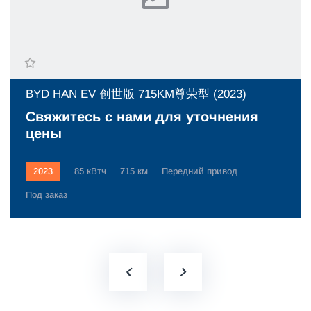
BYD HAN EV 创世版 715KM尊荣型 (2023)
Свяжитесь с нами для уточнения
цены
2023
85 кВтч
715 км
Передний привод
Под заказ