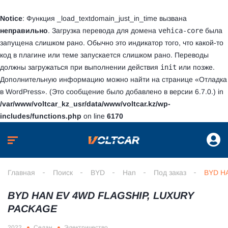
Notice
: Функция _load_textdomain_just_in_time вызвана
неправильно
. Загрузка перевода для домена
vehica-core
была
запущена слишком рано. Обычно это индикатор того, что какой-то
код в плагине или теме запускается слишком рано. Переводы
должны загружаться при выполнении действия
init
или позже.
Дополнительную информацию можно найти на странице
«Отладка
в WordPress»
. (Это сообщение было добавлено в версии 6.7.0.) in
/var/www/voltcar_kz_usr/data/www/voltcar.kz/wp-
includes/functions.php
on line
6170
Главная
Поиск
BYD
Han
Под заказ
BYD HA
BYD HAN EV 4WD FLAGSHIP, LUXURY
PACKAGE
2022
Седан
Электричество