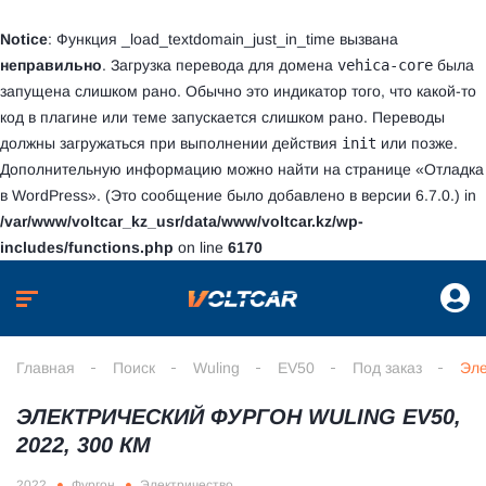
Notice
: Функция _load_textdomain_just_in_time вызвана
неправильно
. Загрузка перевода для домена
vehica-core
была
запущена слишком рано. Обычно это индикатор того, что какой-то
код в плагине или теме запускается слишком рано. Переводы
должны загружаться при выполнении действия
init
или позже.
Дополнительную информацию можно найти на странице
«Отладка
в WordPress»
. (Это сообщение было добавлено в версии 6.7.0.) in
/var/www/voltcar_kz_usr/data/www/voltcar.kz/wp-
includes/functions.php
on line
6170
Главная
Поиск
Wuling
EV50
Под заказ
Эле
ЭЛЕКТРИЧЕСКИЙ ФУРГОН WULING EV50,
2022, 300 КМ
2022
Фургон
Электричество