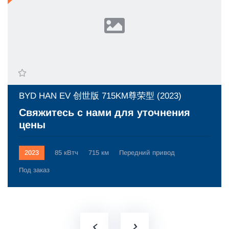
BYD HAN EV 创世版 715KM尊荣型 (2023)
Свяжитесь с нами для уточнения
цены
2023
85 кВтч
715 км
Передний привод
Под заказ