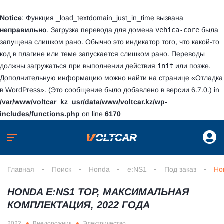
Notice
: Функция _load_textdomain_just_in_time вызвана
неправильно
. Загрузка перевода для домена
vehica-core
была
запущена слишком рано. Обычно это индикатор того, что какой-то
код в плагине или теме запускается слишком рано. Переводы
должны загружаться при выполнении действия
init
или позже.
Дополнительную информацию можно найти на странице
«Отладка
в WordPress»
. (Это сообщение было добавлено в версии 6.7.0.) in
/var/www/voltcar_kz_usr/data/www/voltcar.kz/wp-
includes/functions.php
on line
6170
Главная
Поиск
Honda
e:NS1
Под заказ
Ho
HONDA E:NS1 TOP, МАКСИМАЛЬНАЯ
КОМПЛЕКТАЦИЯ, 2022 ГОДА
2022
Внедорожник
Электричество