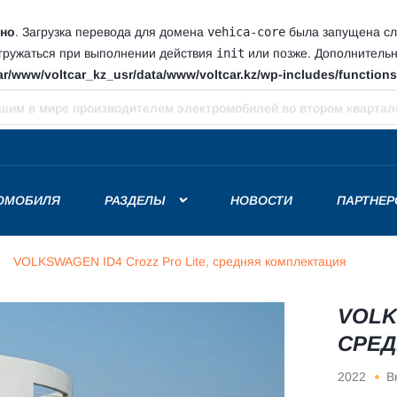
но
. Загрузка перевода для домена
vehica-core
была запущена сли
агружаться при выполнении действия
init
или позже. Дополнитель
ar/www/voltcar_kz_usr/data/www/voltcar.kz/wp-includes/function
ирует в 2025 году
РОМОБИЛЯ
РАЗДЕЛЫ
НОВОСТИ
ПАРТНЕР
VOLKSWAGEN ID4 Crozz Pro Lite, средняя комплектация
VOLK
СРЕД
2022
В