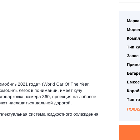
Марка
Модел
Компл
Тип ку
Запас 
Приво
Батаре
Емкос
мобиль 2021 года» (World Car Of The Year,
омобиль легок в понимании, имеет кучу
Короб
топарковка, камера 360, проекция на лобовое
Тип т
яют насладиться дальней дорогой.
ПОКА
еллектуальная система жидкостного охлаждения