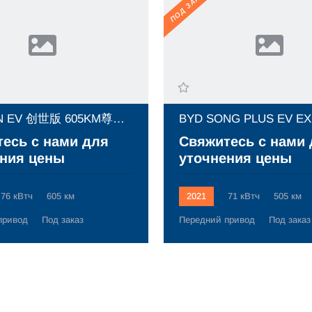
ПОД ЗАКАЗ
BYD HAN EV 创世版 605KM尊贵型 (2023)
есь с нами для
Свяжитесь с нами
ния цены
уточнения цены
76 кВтч
605 км
2021
71 кВтч
505 км
привод
Под заказ
Передний привод
Под заказ