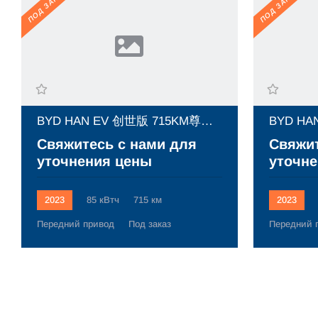
ПОД ЗАКАЗ
ПОД ЗАКАЗ
BYD HAN EV 创世版 715KM尊荣型 (2023)
Свяжитесь с нами для
Свяжит
уточнения цены
уточне
2023
85 кВтч
715 км
2023
Передний привод
Под заказ
Передний 