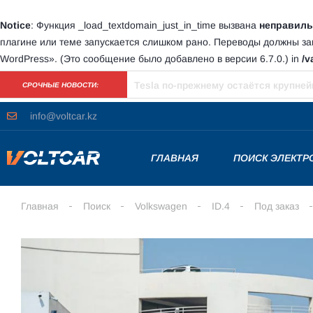
Notice
: Функция _load_textdomain_just_in_time вызвана
неправиль
плагине или теме запускается слишком рано. Переводы должны з
WordPress»
. (Это сообщение было добавлено в версии 6.7.0.) in
/v
Первый электромобиль Ferrari дебют
СРОЧНЫЕ НОВОСТИ:
info@voltcar.kz
ГЛАВНАЯ
ПОИСК ЭЛЕКТ
Главная
Поиск
Volkswagen
ID.4
Под заказ