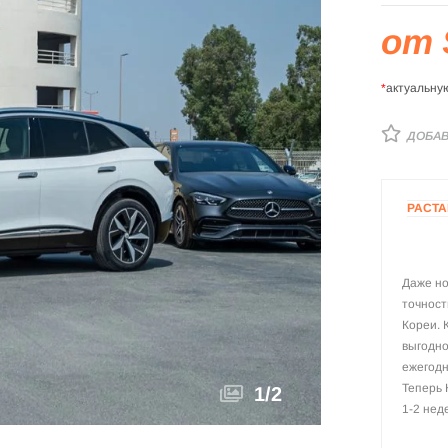
от 
*
актуальну
ДОБАВ
РАСТ
Даже но
точност
Кореи. 
выгодно
ежегодн
Теперь 
1
/
2
1-2 нед