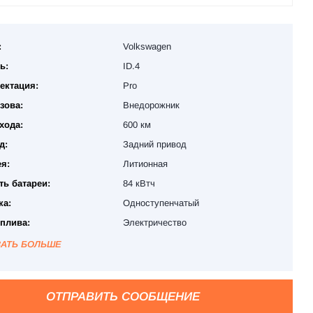
:
Volkswagen
ь:
ID.4
ектация:
Pro
зова:
Внедорожник
хода:
600 км
д:
Задний привод
я:
Литионная
ть батареи:
84 кВтч
ка:
Одноступенчатый
оплива:
Электричество
ЗАТЬ БОЛЬШЕ
ОТПРАВИТЬ СООБЩЕНИЕ