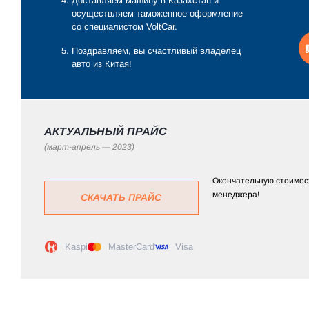
Доставляем машину в Казахстан и
осуществляем таможенное оформление
со специалистом VoltCar.
Поздравляем, вы счастливый владелец
авто из Китая!
АКТУАЛЬНЫЙ ПРАЙС
(март-апрель — 2023)
Окончательную стоимост
менеджера!
СКАЧАТЬ ПРАЙС
Kaspi
MasterCard
Visa