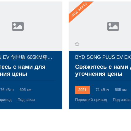
ПОД ЗАКАЗ
BYD HAN EV 创世版 605KM尊贵型 (2023)
есь с нами для
Свяжитесь с нами
ния цены
уточнения цены
76 кВтч
605 км
2021
71 кВтч
505 км
привод
Под заказ
Передний привод
Под заказ