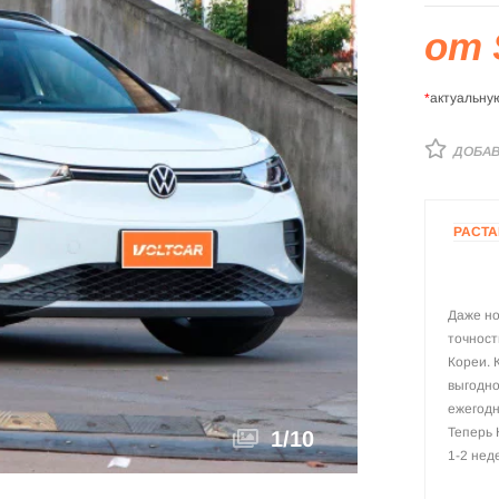
от 
*
актуальну
ДОБАВ
РАСТ
Даже но
точност
Кореи. 
выгодно
ежегодн
Теперь 
1
/
10
1-2 нед