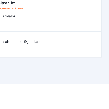
ltcar_kz
купатель/Клиент
Алматы
salauat.amet@gmail.com