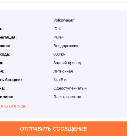
:
Volkswagen
ь:
ID.4
ектация:
Pure+
зова:
Внедорожник
хода:
600 км
д:
Задний привод
я:
Литионная
ть батареи:
84 кВтч
ка:
Одноступенчатый
оплива:
Электричество
ЗАТЬ БОЛЬШЕ
ОТПРАВИТЬ СООБЩЕНИЕ