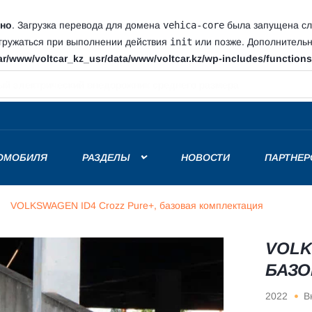
но
. Загрузка перевода для домена
vehica-core
была запущена сли
агружаться при выполнении действия
init
или позже. Дополнитель
ar/www/voltcar_kz_usr/data/www/voltcar.kz/wp-includes/function
выросли на 28% в первом квартале 2024 года
РОМОБИЛЯ
РАЗДЕЛЫ
НОВОСТИ
ПАРТНЕР
VOLKSWAGEN ID4 Crozz Pure+, базовая комплектация
VOLK
БАЗО
2022
В