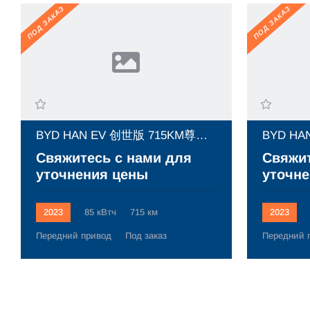
ПОД ЗАКАЗ
ПОД ЗАКАЗ
BYD HAN EV 创世版 715KM尊荣型 (2023)
Свяжитесь с нами для
Свяжит
уточнения цены
уточне
2023
85 кВтч
715 км
2023
Передний привод
Под заказ
Передний 