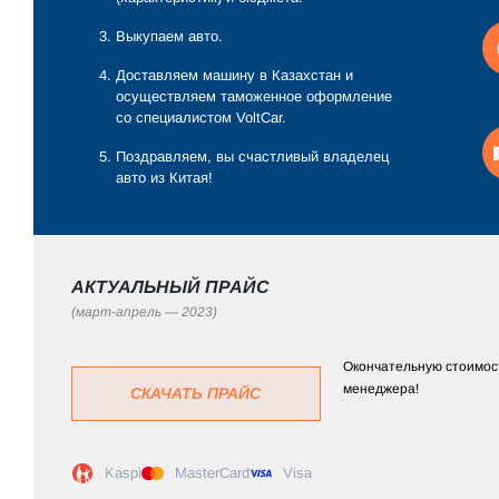
Выкупаем авто.
Доставляем машину в Казахстан и
осуществляем таможенное оформление
со специалистом VoltCar.
Поздравляем, вы счастливый владелец
авто из Китая!
АКТУАЛЬНЫЙ ПРАЙС
(март-апрель — 2023)
Окончательную стоимост
менеджера!
СКАЧАТЬ ПРАЙС
Kaspi
MasterCard
Visa