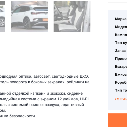
Марка
Модел
Компл
Тип ку
Запас 
Приво
Батаре
Емкос
тодиодная оптика, автосвет, светодиодные ДХО,
тель поворота в боковых зекралах, рейлинги на
Короб
Тип т
нной отделкой из ткани и экокожи, сидение
имедийная система с экраном 12 дюймов, Hi-Fi
ПОКА
оль с системой очистки воздуха, адаптивный
ом.
душки безопасности…