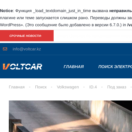
Notice
: Функция _load_textdomain_just_in_time вызвана
неправиль
плагине или теме запускается слишком рано. Переводы должны з
WordPress»
. (Это сообщение было добавлено в версии 6.7.0.) in
/v
Продажи электромобилей BMW Group 
СРОЧНЫЕ НОВОСТИ:
info@voltcar.kz
ГЛАВНАЯ
ПОИСК ЭЛЕКТ
Главная
Поиск
Volkswagen
ID.4
Под заказ