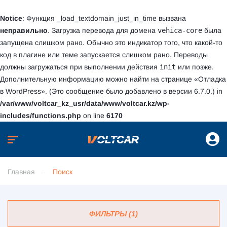
Notice
: Функция _load_textdomain_just_in_time вызвана
неправильно
. Загрузка перевода для домена
vehica-core
была
запущена слишком рано. Обычно это индикатор того, что какой-то
код в плагине или теме запускается слишком рано. Переводы
должны загружаться при выполнении действия
init
или позже.
Дополнительную информацию можно найти на странице
«Отладка
в WordPress»
. (Это сообщение было добавлено в версии 6.7.0.) in
/var/www/voltcar_kz_usr/data/www/voltcar.kz/wp-
includes/functions.php
on line
6170
Главная
Поиск
ФИЛЬТРЫ (1)