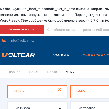
Notice
: Функция _load_textdomain_just_in_time вызвана
неправиль
плагине или теме запускается слишком рано. Переводы должны з
WordPress»
. (Это сообщение было добавлено в версии 6.7.0.) in
/v
В 2023 году количество регистраци
СРОЧНЫЕ НОВОСТИ:
info@voltcar.kz
ГЛАВНАЯ
ПОИСК ЭЛЕКТ
Главная
Поиск
Honda
M-NV
Honda
M-NV