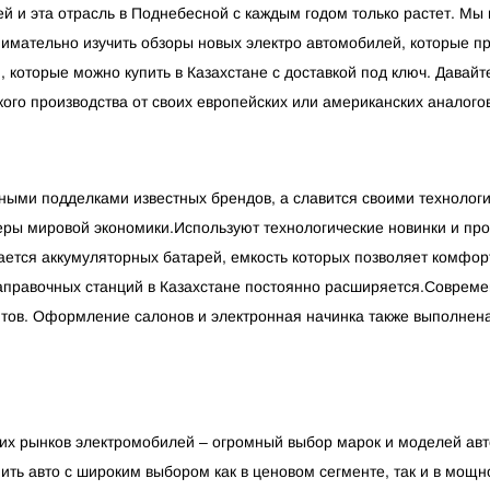
й и эта отрасль в Поднебесной с каждым годом только растет. Мы п
внимательно изучить обзоры новых электро автомобилей, которые п
 которые можно купить в Казахстане с доставкой под ключ. Давайт
ого производства от своих европейских или американских аналогов
нными подделками известных брендов, а славится своими технолог
ры мировой экономики.Используют технологические новинки и про
ается аккумуляторных батарей, емкость которых позволяет комфорт
заправочных станций в Казахстане постоянно расширяется.Совреме
ентов. Оформление салонов и электронная начинка также выполнен
ких рынков электромобилей – огромный выбор марок и моделей ав
ть авто с широким выбором как в ценовом сегменте, так и в мощно