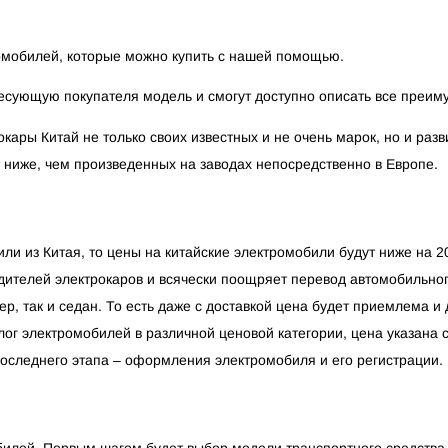
омобилей, которые можно купить с нашей помощью.
ующую покупателя модель и смогут доступно описать все преиму
кары Китай не только своих известных и не очень марок, но и раз
т ниже, чем произведенных на заводах непосредственно в Европе.
и из Китая, то цены на китайские электромобили будут ниже на 20
дителей электрокаров и всячески поощряет перевод автомобильного
ер, так и седан. То есть даже с доставкой цена будет приемлема и
ог электромобилей в различной ценовой категории, цена указана с 
последнего этапа – оформления электромобиля и его регистрации.
билей. Первым шагом будет выбор модели транспортного средства,