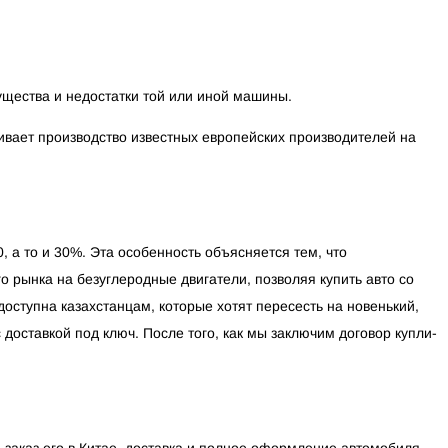
щества и недостатки той или иной машины.
вивает производство известных европейских производителей на
, а то и 30%. Эта особенность объясняется тем, что
 рынка на безуглеродные двигатели, позволяя купить авто со
 доступна казахстанцам, которые хотят пересесть на новенький,
доставкой под ключ. После того, как мы заключим договор купли-
 заказ его в Китае, доставка и полное оформление автомобиля