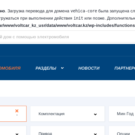
но
. Загрузка перевода для домена
vehica-core
была запущена сли
агружаться при выполнении действия
init
или позже. Дополнитель
ar/www/voltcar_kz_usr/data/www/voltcar.kz/wp-includes/function
й электромобилей в Европе превысит два миллиона единиц, уста
РОМОБИЛЯ
РАЗДЕЛЫ
НОВОСТИ
ПАРТНЕР
Опции