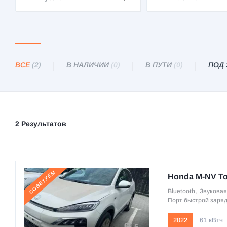
ВСЕ
(2)
В НАЛИЧИИ
(0)
В ПУТИ
(0)
ПОД
2 Результатов
СОВЕТУЕМ
Honda M-NV To
Bluetooth
,
Звуковая
Порт быстрой заря
2022
61 кВтч
6