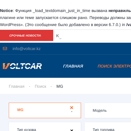
Notice
: Функция _load_textdomain_just_in_time вызвана
неправиль
плагине или теме запускается слишком рано. Переводы должны з
WordPress»
. (Это сообщение было добавлено в версии 6.7.0.) in
/v
Tesla теряет контроль над рынком 
СРОЧНЫЕ НОВОСТИ:
info@voltcar.kz
ГЛАВНАЯ
ПОИСК ЭЛЕКТ
Главная
Поиск
MG
MG