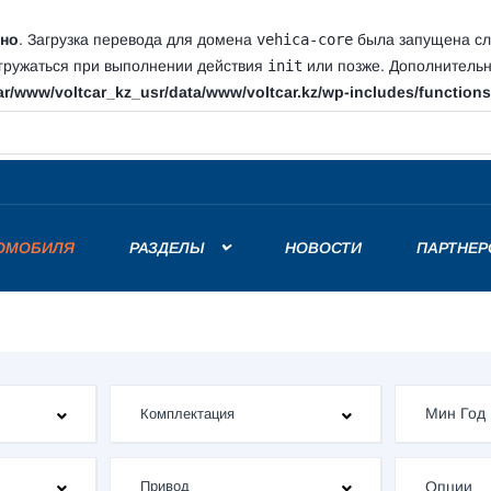
но
. Загрузка перевода для домена
vehica-core
была запущена сли
агружаться при выполнении действия
init
или позже. Дополнитель
ar/www/voltcar_kz_usr/data/www/voltcar.kz/wp-includes/function
электромобилей. Смогут ли конкуренты наверстать упущенное?
РОМОБИЛЯ
РАЗДЕЛЫ
НОВОСТИ
ПАРТНЕР
Опции