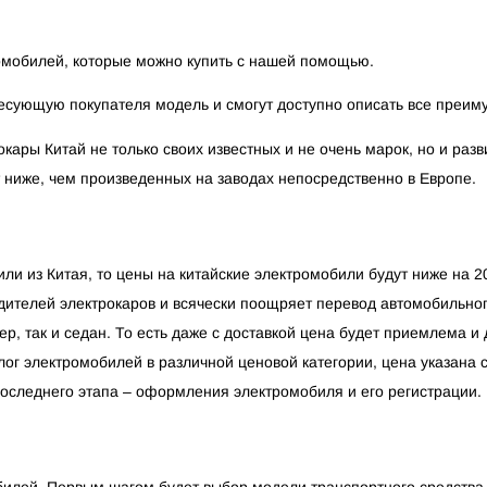
омобилей, которые можно купить с нашей помощью.
ующую покупателя модель и смогут доступно описать все преиму
кары Китай не только своих известных и не очень марок, но и раз
т ниже, чем произведенных на заводах непосредственно в Европе.
и из Китая, то цены на китайские электромобили будут ниже на 20
дителей электрокаров и всячески поощряет перевод автомобильного
ер, так и седан. То есть даже с доставкой цена будет приемлема и
ог электромобилей в различной ценовой категории, цена указана с 
последнего этапа – оформления электромобиля и его регистрации.
билей. Первым шагом будет выбор модели транспортного средства,