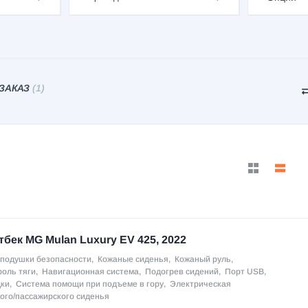
 ЗАКАЗ
(1)
тбек MG Mulan Luxury EV 425, 2022
подушки безопасности
,
Кожаные сиденья
,
Кожаный руль
,
роль тяги
,
Навигационная система
,
Подогрев сидений
,
Порт USB
,
дки
,
Система помощи при подъеме в гору
,
Электрическая
ого/пассажирского сиденья