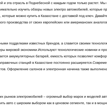
й и эта отрасль в Поднебесной с каждым годом только растет. Мы п
внимательно изучить обзоры новых электро автомобилей, которые п
 которые можно купить в Казахстане с доставкой под ключ. Давайт
ого производства от своих европейских или американских аналогов
нными подделками известных брендов, а славится своими технолог
ры мировой экономики.Используют технологические новинки и про
ается аккумуляторных батарей, емкость которых позволяет комфорт
заправочных станций в Казахстане постоянно расширяется.Совреме
ентов. Оформление салонов и электронная начинка также выполнен
ких рынков электромобилей – огромный выбор марок и моделей ав
ть авто с широким выбором как в ценовом сегменте, так и в мощно