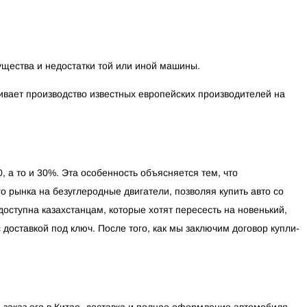
щества и недостатки той или иной машины.
вивает производство известных европейских производителей на
, а то и 30%. Эта особенность объясняется тем, что
 рынка на безуглеродные двигатели, позволяя купить авто со
 доступна казахстанцам, которые хотят пересесть на новенький,
доставкой под ключ. После того, как мы заключим договор купли-
 заказ его в Китае, доставка и полное оформление автомобиля