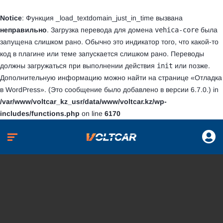
Notice
: Функция _load_textdomain_just_in_time вызвана
неправильно
. Загрузка перевода для домена
vehica-core
была
запущена слишком рано. Обычно это индикатор того, что какой-то
код в плагине или теме запускается слишком рано. Переводы
должны загружаться при выполнении действия
init
или позже.
Дополнительную информацию можно найти на странице
«Отладка
в WordPress»
. (Это сообщение было добавлено в версии 6.7.0.) in
/var/www/voltcar_kz_usr/data/www/voltcar.kz/wp-
includes/functions.php
on line
6170