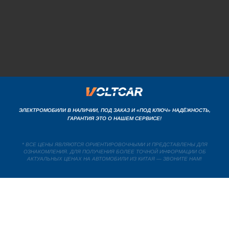
ЭЛЕКТРОМОБИЛИ В НАЛИЧИИ, ПОД ЗАКАЗ И «ПОД КЛЮЧ» НАДЁЖНОСТЬ,
ГАРАНТИЯ ЭТО О НАШЕМ СЕРВИСЕ!
* ВСЕ ЦЕНЫ ЯВЛЯЮТСЯ ОРИЕНТИРОВОЧНЫМИ И ПРЕДСТАВЛЕНЫ ДЛЯ
ОЗНАКОМЛЕНИЯ. ДЛЯ ПОЛУЧЕНИЯ БОЛЕЕ ТОЧНОЙ ИНФОРМАЦИИ ОБ
АКТУАЛЬНЫХ ЦЕНАХ НА АВТОМОБИЛИ ИЗ КИТАЯ — ЗВОНИТЕ НАМ!
USD
МЕНЕДЖЕР