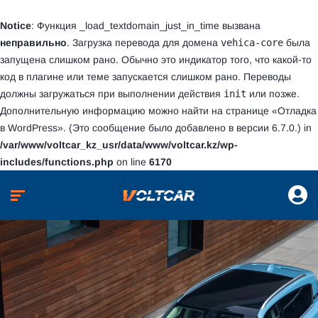
Notice
: Функция _load_textdomain_just_in_time вызвана
неправильно
. Загрузка перевода для домена
vehica-core
была
запущена слишком рано. Обычно это индикатор того, что какой-то
код в плагине или теме запускается слишком рано. Переводы
должны загружаться при выполнении действия
init
или позже.
Дополнительную информацию можно найти на странице
«Отладка
в WordPress»
. (Это сообщение было добавлено в версии 6.7.0.) in
/var/www/voltcar_kz_usr/data/www/voltcar.kz/wp-
includes/functions.php
on line
6170